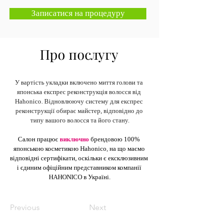
Записатися на процедуру
Про послугу
У вартість укладки включено миття голови та 
японська експрес реконструкція волосся від 
Hahonico. Відновлюючу систему для експрес 
реконструкції обирає майстер, відповідно до 
типу вашого волосся та його стану.
Салон працює
виключно
брендовою 100% 
японською косметикою Hahonico
, 
на що маємо 
відповідні сертифікати, оскільки є ексклюзивним 
і єдиним офіційним представником компанії 
HAHONICO в Україні.
Previous
Next